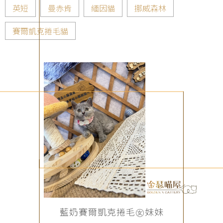
英短
曼赤肯
緬因貓
挪威森林
賽爾凱克捲毛貓
藍奶賽爾凱克捲毛㊛妹妹