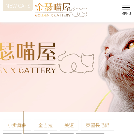
小步舞曲
金吉拉
美短
英國長毛貓