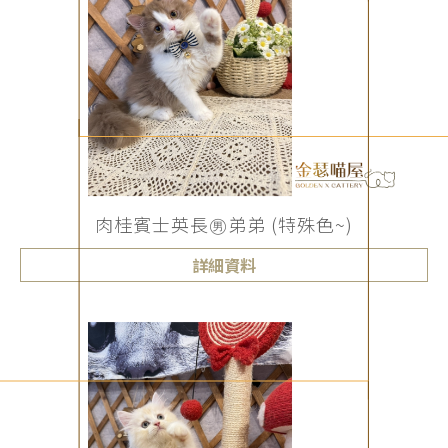
肉桂賓士英長㊚弟弟 (特殊色~)
詳細資料