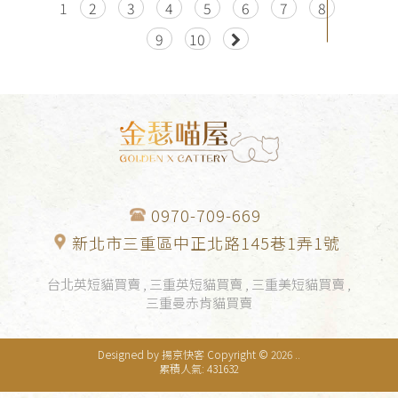
1
2
3
4
5
6
7
8
9
10
0970-709-669
新北市三重區中正北路145巷1弄1號
台北英短貓買賣
三重英短貓買賣
三重美短貓買賣
三重曼赤肯貓買賣
Designed by
揚京快客
Copyright © 2026
..
累積人氣: 431632