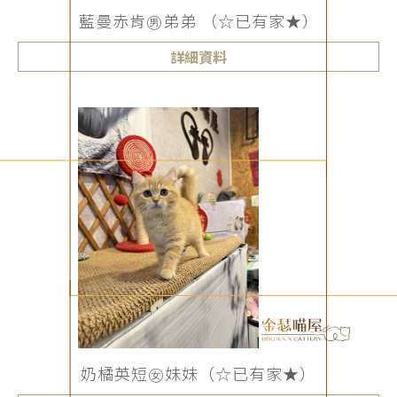
藍曼赤肯㊚弟弟 （☆已有家★）
詳細資料
奶橘英短㊛妹妹（☆已有家★）