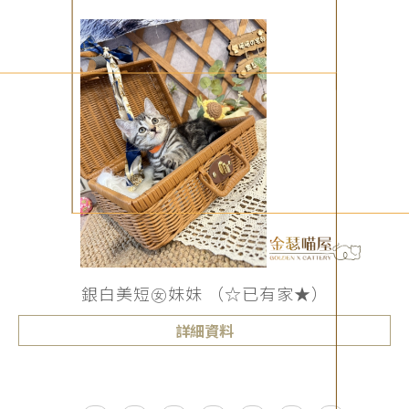
銀白美短㊛妹妹 （☆已有家★）
詳細資料