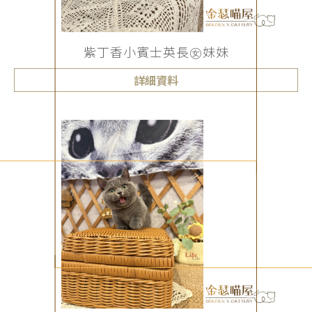
紫丁香小賓士英長㊛妹妹
詳細資料