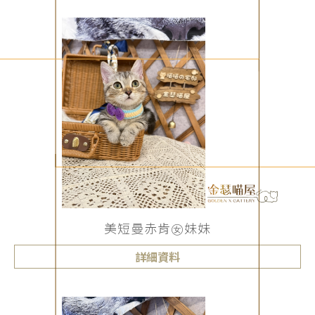
美短曼赤肯㊛妹妹
詳細資料