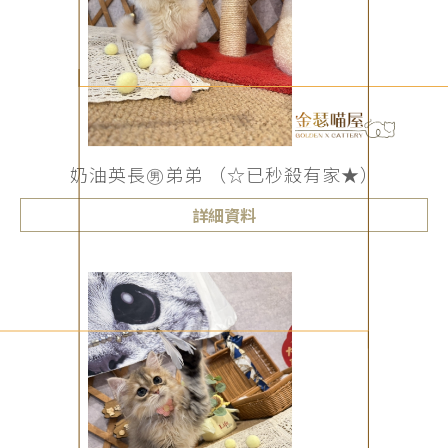
奶油英長㊚弟弟 （☆已秒殺有家★）
詳細資料