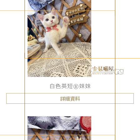
白色英短㊛妹妹
詳細資料