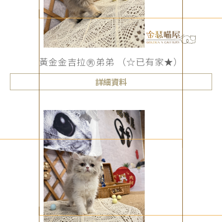
黃金金吉拉㊚弟弟 （☆已有家★）
詳細資料